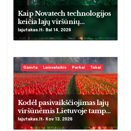
a
Kaip Novatech technologijos
r
keičia lajų viršūnių
p
pasivaikščiojimų patirtį:
lajutakas.lt
Bal 14, 2026
praktinis vadovas
į
lankytojams
r
a
Gamta
Laisvalaikis
Parkai
Takai
š
ų
Kodėl pasivaikščiojimas lajų
viršūnėmis Lietuvoje tampa
populiariausia šeimos
lajutakas.lt
Kov 13, 2026
pramoga – ir ką būtina