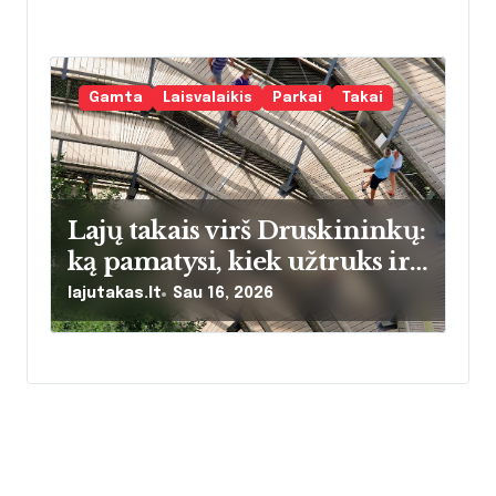
žinoti prieš lipant aukštyn
Gamta
Laisvalaikis
Parkai
Takai
Lajų takais virš Druskininkų:
ką pamatysi, kiek užtruks ir
ką verta žinoti prieš einant
lajutakas.lt
Sau 16, 2026