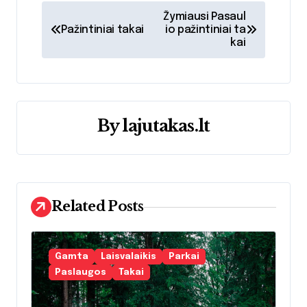
N
Žymiausi Pasaul
Pažintiniai takai
io pažintiniai ta
a
kai
v
i
g
By
lajutakas.lt
a
c
i
Related Posts
j
Gamta
Laisvalaikis
Parkai
a
Paslaugos
Takai
t