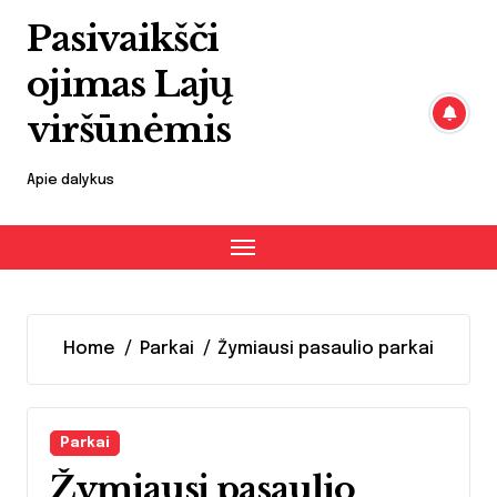
Skip
Pasivaikšči
to
content
ojimas Lajų
viršūnėmis
Apie dalykus
Home
Parkai
Žymiausi pasaulio parkai
Parkai
Žymiausi pasaulio