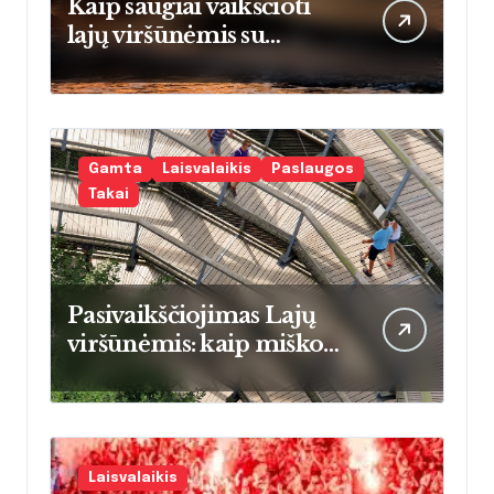
Kaip saugiai vaikščioti
lajų viršūnėmis su
vaikais: praktinis vadovas
tėvams
pradedantiesiems
Gamta
Laisvalaikis
Paslaugos
Takai
Pasivaikščiojimas Lajų
viršūnėmis: kaip miško
šilumos energija keičia
namų šildymo įpročius
Lietuvoje
Laisvalaikis