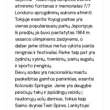
atminimo fontanas ir memorialas 7/7
Londono sprogdinimų aukoms atminti.
Tokijuje esantis Yoyogi parkas yra
vienas populiariausių parkų Japonijoje.
Iš pradžių jis buvo pastatytas 1964 m.
vasaros olimpinėms žaidynėms, o
dabar jame ištisus metus vyksta įvairūs
renginiai ir festivaliai. Parke taip pat yra
žydinčių vyšnių, tvenkinių, įvairių augalų
ir sporto įrenginių.
Dievų sodas yra nacionaliniu mastu
paskelbtas gamtos paminklas, esantis
Kolorado Springse. Jame yra daugybė
pėsčiųjų takų ir įspūdingų vaizdų į
raudonųjų uolų darinius, tokius kaip
Siamo dvyniai Twin Spires. Lankytojai