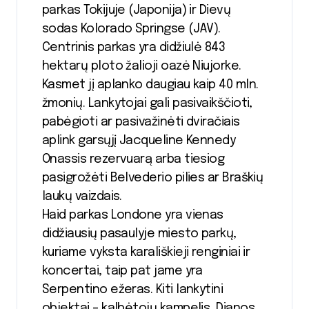
parkas Tokijuje (Japonija) ir Dievų
sodas Kolorado Springse (JAV).
Centrinis parkas yra didžiulė 843
hektarų ploto žalioji oazė Niujorke.
Kasmet jį aplanko daugiau kaip 40 mln.
žmonių. Lankytojai gali pasivaikščioti,
pabėgioti ar pasivažinėti dviračiais
aplink garsųjį Jacqueline Kennedy
Onassis rezervuarą arba tiesiog
pasigrožėti Belvederio pilies ar Braškių
laukų vaizdais.
Haid parkas Londone yra vienas
didžiausių pasaulyje miesto parkų,
kuriame vyksta karališkieji renginiai ir
koncertai, taip pat jame yra
Serpentino ežeras. Kiti lankytini
objektai – kalbėtojų kampelis, Dianos