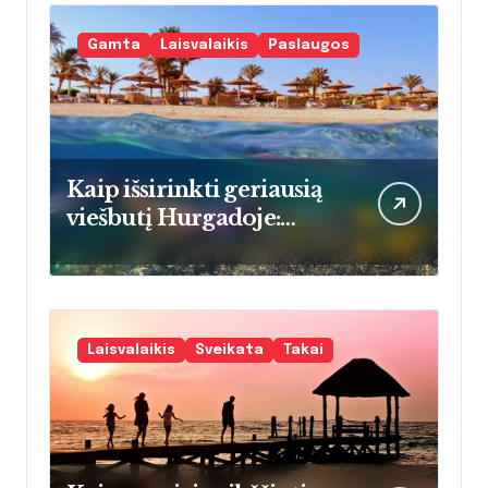
Gamta
Laisvalaikis
Paslaugos
Kaip išsirinkti geriausią
viešbutį Hurgadoje:
praktinis vadovas
atostogaujančioms
šeimoms
Laisvalaikis
Sveikata
Takai