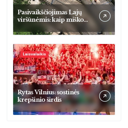
Pasivaikščiojimas Lajų
viršūnėmis: kaip miško
šilumos energija keičia
namų šildymo įpročius
Lietuvoje
Laisvalaikis
Rytas Vilnius: sostinės
krepšinio širdis