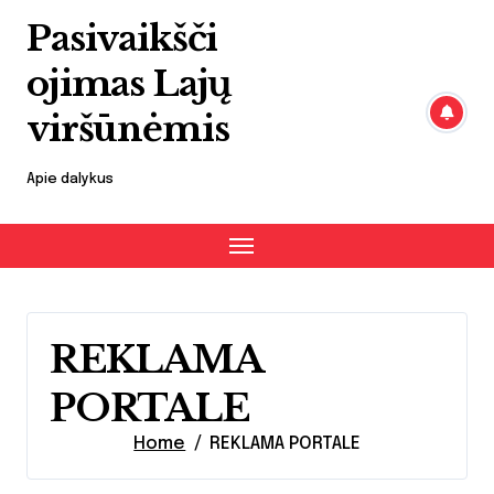
Skip
Pasivaikšči
to
content
ojimas Lajų
viršūnėmis
Apie dalykus
REKLAMA
PORTALE
Home
REKLAMA PORTALE