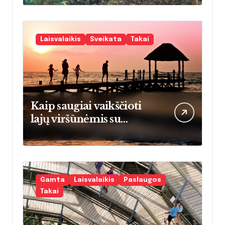
atostogaujančioms
šeimoms
Laisvalaikis
Sveikata
Takai
Kaip saugiai vaikščioti
lajų viršūnėmis su
vaikais: praktinis vadovas
tėvams
pradedantiesiems
Gamta
Laisvalaikis
Paslaugos
Takai