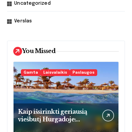
Uncategorized
Verslas
You Missed
Gamta
Laisvalaikis
Paslaugos
Kaip išsirinkti geriausią
viešbutį Hurgadoje:
praktinis vadovas