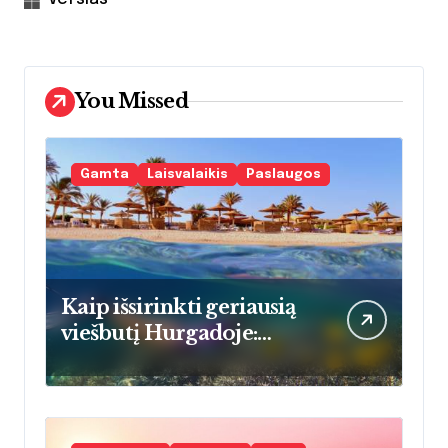
You Missed
Gamta
Laisvalaikis
Paslaugos
Kaip išsirinkti geriausią
viešbutį Hurgadoje:
praktinis vadovas
atostogaujančioms
šeimoms