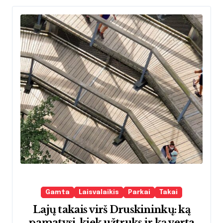
Gamta
Laisvalaikis
Parkai
Takai
Lajų takais virš Druskininkų: ką
pamatysi, kiek užtruks ir ką verta