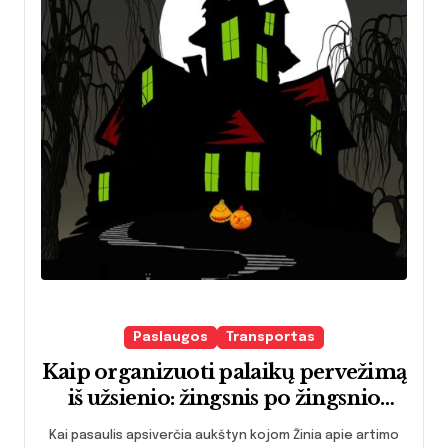
Paslaugos
Transportas
Kaip organizuoti palaikų pervežimą
iš užsienio: žingsnis po žingsnio
vadovas šeimoms netekties
Kai pasaulis apsiverčia aukštyn kojom Žinia apie artimo