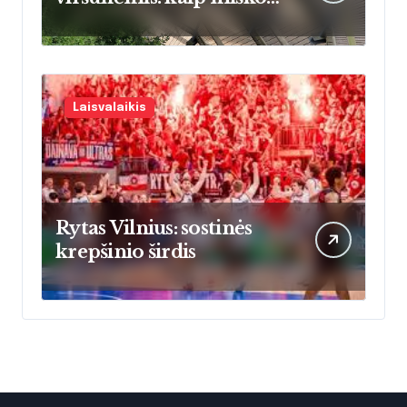
šilumos energija keičia
namų šildymo įpročius
Lietuvoje
Laisvalaikis
Rytas Vilnius: sostinės
krepšinio širdis