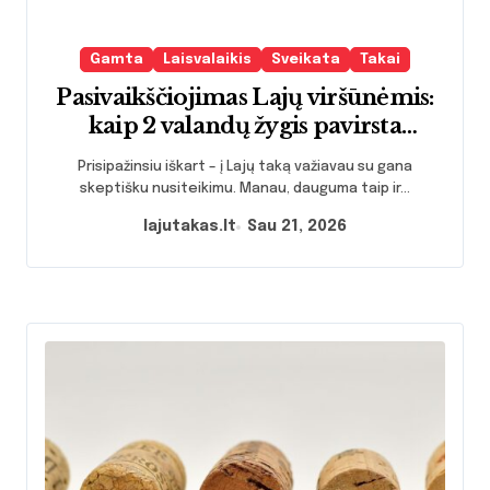
Gamta
Laisvalaikis
Sveikata
Takai
Pasivaikščiojimas Lajų viršūnėmis:
kaip 2 valandų žygis pavirsta
efektyvia terapija kūnui ir protui
Prisipažinsiu iškart – į Lajų taką važiavau su gana
skeptišku nusiteikimu. Manau, dauguma taip ir...
lajutakas.lt
Sau 21, 2026