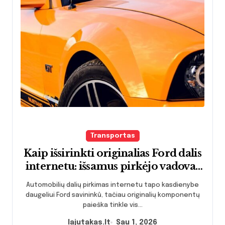
Transportas
Kaip išsirinkti originalias Ford dalis
internetu: išsamus pirkėjo vadovas
su praktiniais patarimais ir klaidų
Automobilių dalių pirkimas internetu tapo kasdienybe
vengimo strategijomis
daugeliui Ford savininků, tačiau originalių komponentų
paieška tinkle vis...
lajutakas.lt
Sau 1, 2026