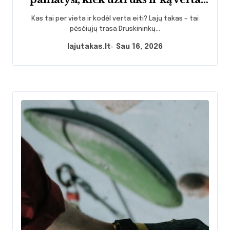
žinoti prieš einant
Kas tai per vieta ir kodėl verta eiti? Lajų takas – tai
pėsčiųjų trasa Druskininkų...
lajutakas.lt
Sau 16, 2026