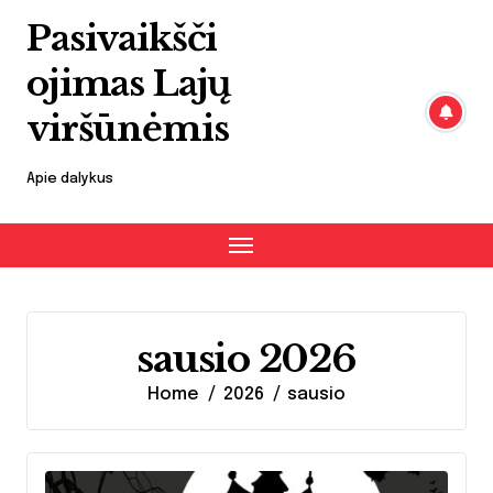
Skip
Pasivaikšči
to
content
ojimas Lajų
viršūnėmis
Apie dalykus
sausio 2026
Home
2026
sausio