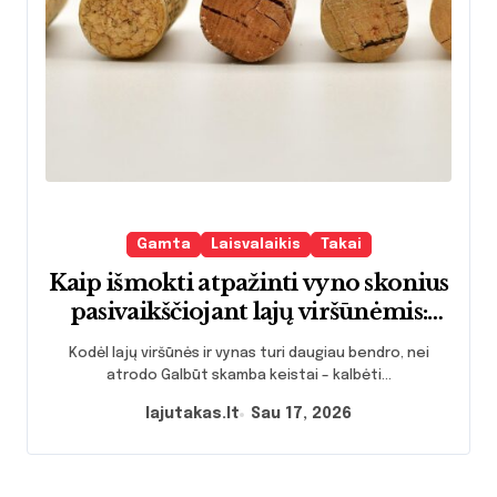
Gamta
Laisvalaikis
Takai
Kaip išmokti atpažinti vyno skonius
pasivaikščiojant lajų viršūnėmis:
gamtos ir pojūčių ryšys
Kodėl lajų viršūnės ir vynas turi daugiau bendro, nei
atrodo Galbūt skamba keistai – kalbėti...
lajutakas.lt
Sau 17, 2026