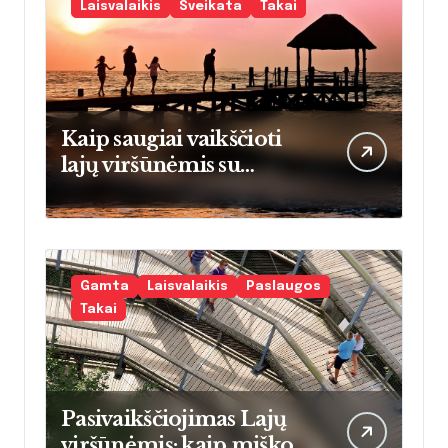
Laisvalaikis
Sveikata
Takai
Kaip saugiai vaikščioti
lajų viršūnėmis su
vaikais: praktinis vadovas
tėvams
pradedantiesiems
Gamta
Laisvalaikis
Paslaugos
Takai
Pasivaikščiojimas Lajų
viršūnėmis: kaip miško