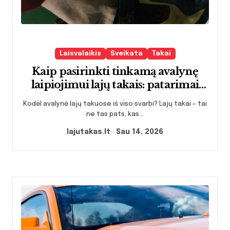
Laisvalaikis
Sveikata
Takai
Kaip pasirinkti tinkamą avalynę
laipiojimui lajų takais: patarimai
pradedantiesiems ir patyrusiems
Kodėl avalynė lajų takuose iš viso svarbi? Lajų takai – tai
entuziastams
ne tas pats, kas...
lajutakas.lt
Sau 14, 2026