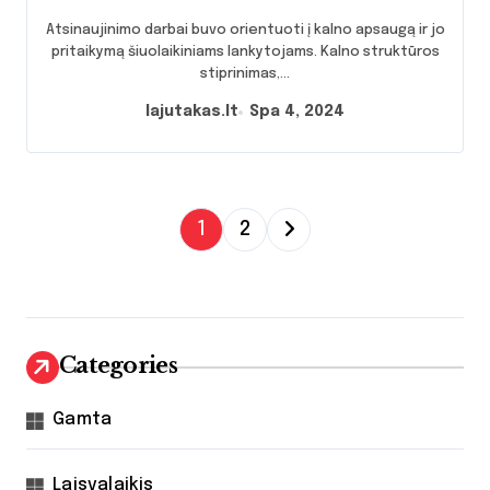
atsinaujinimas ir jo naujos
Atsinaujinimo darbai buvo orientuoti į kalno apsaugą ir jo
galimybės lankytojams
pritaikymą šiuolaikiniams lankytojams. Kalno struktūros
stiprinimas,...
lajutakas.lt
Spa 4, 2024
Į
1
2
r
a
š
Categories
ų
Gamta
p
Laisvalaikis