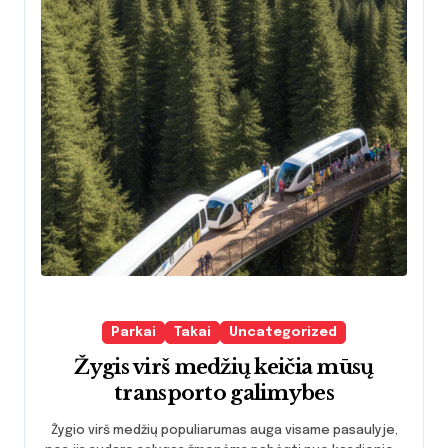
Parkai
Takai
Uncategorized
Žygis virš medžių keičia mūsų
transporto galimybes
Žygio virš medžių populiarumas auga visame pasaulyje,