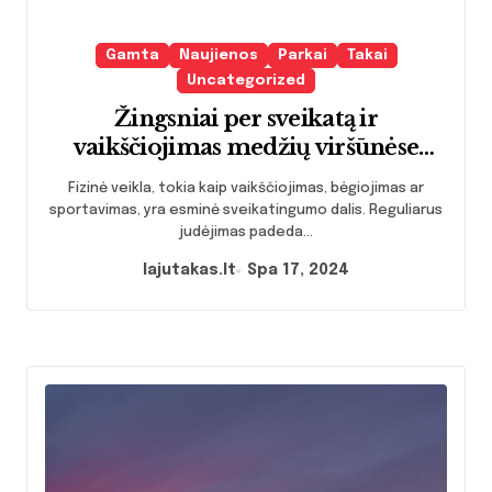
Gamta
Naujienos
Parkai
Takai
Uncategorized
Žingsniai per sveikatą ir
vaikščiojimas medžių viršūnėse
pagerina gerovę
Fizinė veikla, tokia kaip vaikščiojimas, bėgiojimas ar
sportavimas, yra esminė sveikatingumo dalis. Reguliarus
judėjimas padeda...
lajutakas.lt
Spa 17, 2024