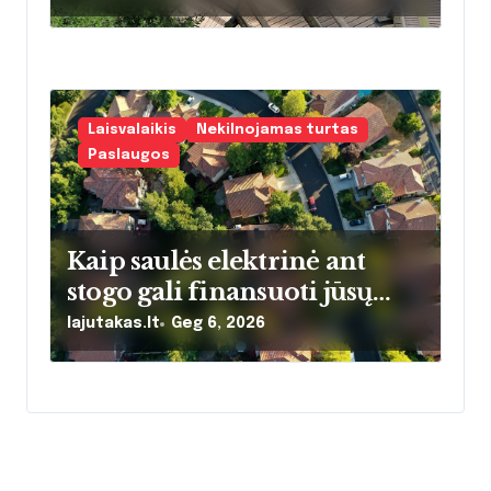
namų šildymo įpročius
Lietuvoje
Laisvalaikis
Nekilnojamas turtas
Paslaugos
Kaip saulės elektrinė ant
stogo gali finansuoti jūsų
kelionę į lajų takus: realūs
lajutakas.lt
Geg 6, 2026
skaičiai ir atsipirkimo laikas