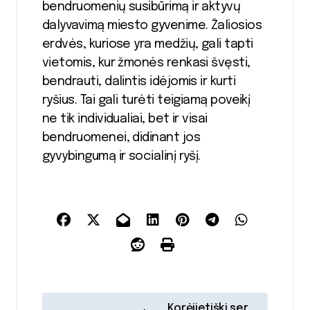
bendruomenių susibūrimą ir aktyvų
dalyvavimą miesto gyvenime. Žaliosios
erdvės, kuriose yra medžių, gali tapti
vietomis, kur žmonės renkasi švęsti,
bendrauti, dalintis idėjomis ir kurti
ryšius. Tai gali turėti teigiamą poveikį
ne tik individualiai, bet ir visai
bendruomenei, didinant jos
gyvybingumą ir socialinį ryšį.
N
Korėjietiški ser