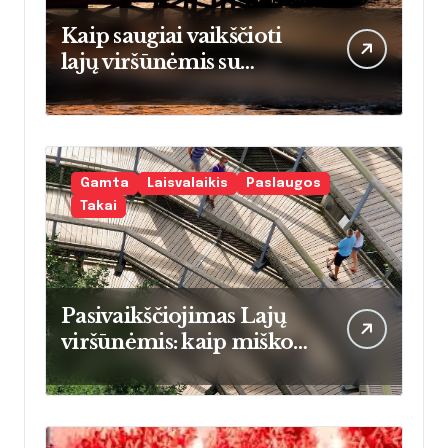
Kaip saugiai vaikščioti
lajų viršūnėmis su
vaikais: praktinis vadovas
tėvams
pradedantiesiems
Gamta
Laisvalaikis
Paslaugos
Takai
Pasivaikščiojimas Lajų
viršūnėmis: kaip miško
šilumos energija keičia
namų šildymo įpročius
Lietuvoje