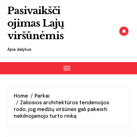
Skip
Pasivaikšči
to
content
ojimas Lajų
viršūnėmis
Apie dalykus
Home
Parkai
Žaliosios architektūros tendencijos
rodo, jog medžių viršūnės gali pakeisti
nekilnojamojo turto rinką