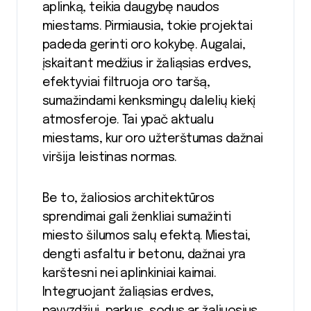
aplinką, teikia daugybę naudos
miestams. Pirmiausia, tokie projektai
padeda gerinti oro kokybę. Augalai,
įskaitant medžius ir žaliąsias erdves,
efektyviai filtruoja oro taršą,
sumažindami kenksmingų dalelių kiekį
atmosferoje. Tai ypač aktualu
miestams, kur oro užterštumas dažnai
viršija leistinas normas.
Be to, žaliosios architektūros
sprendimai gali ženkliai sumažinti
miesto šilumos salų efektą. Miestai,
dengti asfaltu ir betonu, dažnai yra
karštesni nei aplinkiniai kaimai.
Integruojant žaliąsias erdves,
pavyzdžiui, parkus, sodus ar žaliuosius