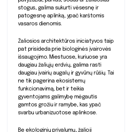
stogus, galima sukurti vėsesnę ir
patogesnę aplinką, ypač karštomis
vasaros dienomis.
Žaliosios architektūros iniciatyvos taip
pat prisideda prie biologinės įvairovės
išsaugojimo. Miestuose, kuriuose yra
daugiau žaliųjų erdvių, galima rasti
daugiau įvairių augalų ir gyvūnų rūšių. Tai
ne tik pagerina ekosistemų
funkcionavimą, bet ir teikia
gyventojams galimybę mėgautis
gamtos grožiu ir ramybe, kas ypač
svarbu urbanizuotose aplinkose.
Be ekologinių privalumų, žalioji