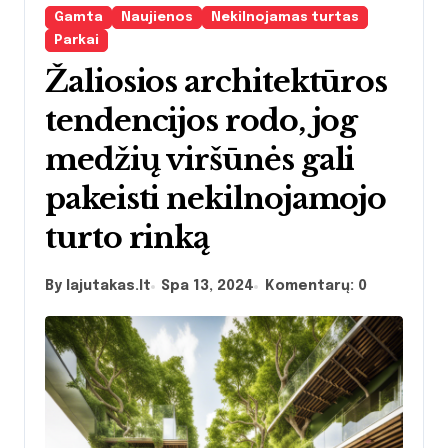
Gamta
Naujienos
Nekilnojamas turtas
Parkai
Žaliosios architektūros
tendencijos rodo, jog
medžių viršūnės gali
pakeisti nekilnojamojo
turto rinką
By lajutakas.lt
Spa 13, 2024
Komentarų: 0