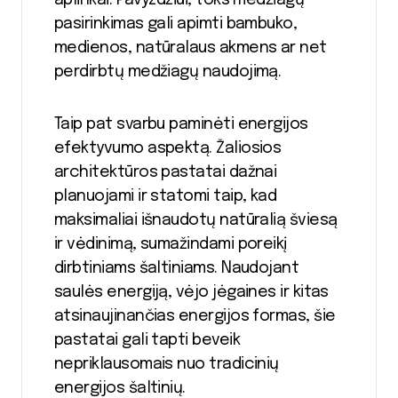
aplinkai. Pavyzdžiui, toks medžiagų
pasirinkimas gali apimti bambuko,
medienos, natūralaus akmens ar net
perdirbtų medžiagų naudojimą.
Taip pat svarbu paminėti energijos
efektyvumo aspektą. Žaliosios
architektūros pastatai dažnai
planuojami ir statomi taip, kad
maksimaliai išnaudotų natūralią šviesą
ir vėdinimą, sumažindami poreikį
dirbtiniams šaltiniams. Naudojant
saulės energiją, vėjo jėgaines ir kitas
atsinaujinančias energijos formas, šie
pastatai gali tapti beveik
nepriklausomais nuo tradicinių
energijos šaltinių.