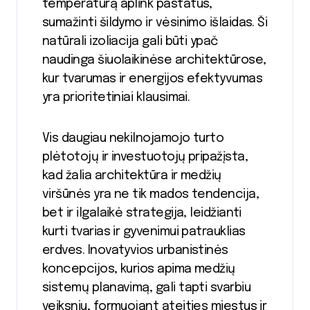
temperatūrą aplink pastatus,
sumažinti šildymo ir vėsinimo išlaidas. Ši
natūrali izoliacija gali būti ypač
naudinga šiuolaikinėse architektūrose,
kur tvarumas ir energijos efektyvumas
yra prioritetiniai klausimai.
Vis daugiau nekilnojamojo turto
plėtotojų ir investuotojų pripažįsta,
kad žalia architektūra ir medžių
viršūnės yra ne tik mados tendencija,
bet ir ilgalaikė strategija, leidžianti
kurti tvarias ir gyvenimui patrauklias
erdves. Inovatyvios urbanistinės
koncepcijos, kurios apima medžių
sistemų planavimą, gali tapti svarbiu
veiksniu, formuojant ateities miestus ir