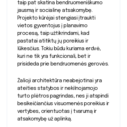
taip pat skatina bendruomeniškumo
jausmą ir socialinę atsakomybę.
Projekto kūrėjai stengiasi įtraukti
vietos gyventojus į planavimo
procesą, taip užtikrindami, kad
pastatai atitiktų jų poreikius ir
lūkesčius. Tokiu būdu kuriama erdvė,
kuri ne tik yra funkcionali, bet ir
prisideda prie bendruomenės gerovės.
Žalioji architektūra neabejotinai yra
ateities statybos ir nekilnojamojo
turto plėtros pagrindas, nes ji atspindi
besikeičiančius visuomenės poreikius ir
vertybes, orientuotas į tvarumą ir
atsakomybę už aplinką.