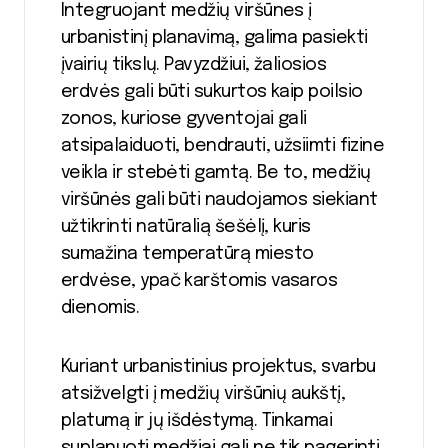
Integruojant medžių viršūnes į
urbanistinį planavimą, galima pasiekti
įvairių tikslų. Pavyzdžiui, žaliosios
erdvės gali būti sukurtos kaip poilsio
zonos, kuriose gyventojai gali
atsipalaiduoti, bendrauti, užsiimti fizine
veikla ir stebėti gamtą. Be to, medžių
viršūnės gali būti naudojamos siekiant
užtikrinti natūralią šešėlį, kuris
sumažina temperatūrą miesto
erdvėse, ypač karštomis vasaros
dienomis.
Kuriant urbanistinius projektus, svarbu
atsižvelgti į medžių viršūnių aukštį,
platumą ir jų išdėstymą. Tinkamai