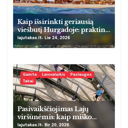
r
p
Kaip išsirinkti geriausią
viešbutį Hurgadoje: praktinis
į
vadovas atostogaujančioms
lajutakas.lt
Lie 24, 2026
r
šeimoms
a
š
Gamta
Laisvalaikis
Paslaugos
ų
Takai
Pasivaikščiojimas Lajų
viršūnėmis: kaip miško
šilumos energija keičia
lajutakas.lt
Bir 20, 2026