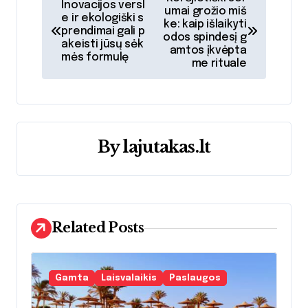
Inovacijos versl
umai grožio miš
a
e ir ekologiški s
ke: kaip išlaikyti
prendimai gali p
odos spindesį g
akeisti jūsų sėk
v
amtos įkvėpta
mės formulę
me rituale
i
g
a
By
lajutakas.lt
c
i
j
Related Posts
a
t
Gamta
Laisvalaikis
Paslaugos
a