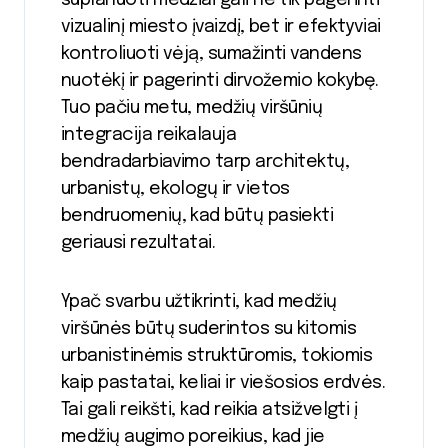
suplanuoti medžiai gali ne tik pagerinti
vizualinį miesto įvaizdį, bet ir efektyviai
kontroliuoti vėją, sumažinti vandens
nuotėkį ir pagerinti dirvožemio kokybę.
Tuo pačiu metu, medžių viršūnių
integracija reikalauja
bendradarbiavimo tarp architektų,
urbanistų, ekologų ir vietos
bendruomenių, kad būtų pasiekti
geriausi rezultatai.
Ypač svarbu užtikrinti, kad medžių
viršūnės būtų suderintos su kitomis
urbanistinėmis struktūromis, tokiomis
kaip pastatai, keliai ir viešosios erdvės.
Tai gali reikšti, kad reikia atsižvelgti į
medžių augimo poreikius, kad jie