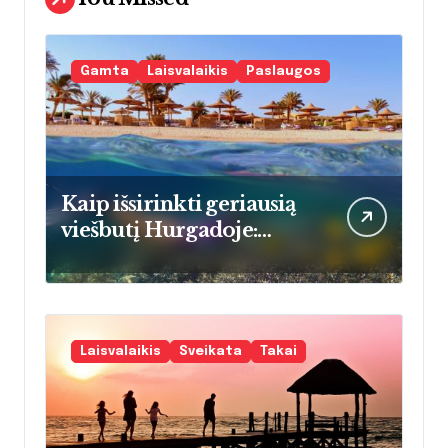
Gamta
Laisvalaikis
Paslaugos
Kaip išsirinkti geriausią
viešbutį Hurgadoje:
praktinis vadovas
atostogaujančioms
šeimoms
Laisvalaikis
Sveikata
Takai