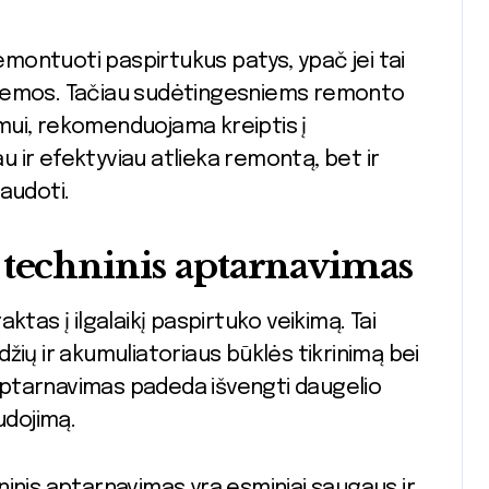
remontuoti paspirtukus patys, ypač jei tai
blemos. Tačiau sudėtingesniems remonto
timui, rekomenduojama kreiptis į
au ir efektyviau atlieka remontą, bet ir
audoti.
 techninis aptarnavimas
tas į ilgalaikį paspirtuko veikimą. Tai
žių ir akumuliatoriaus būklės tikrinimą bei
s aptarnavimas padeda išvengti daugelio
udojimą.
inis aptarnavimas yra esminiai saugaus ir