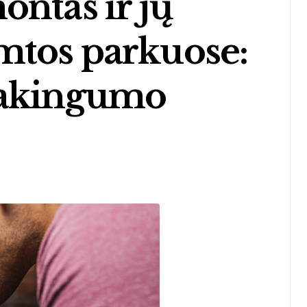
ntas ir jų
mtos parkuose:
sakingumo