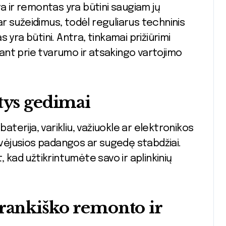
a ir remontas yra būtini saugiam jų
 ar sužeidimus, todėl reguliarus techninis
 yra būtini. Antra, tinkamai prižiūrimi
edant prie tvarumo ir atsakingo vartojimo
tys gedimai
baterija, varikliu, važiuokle ar elektronikos
ėjusios padangos ar sugedę stabdžiai.
, kad užtikrintumėte savo ir aplinkinių
arankiško remonto ir