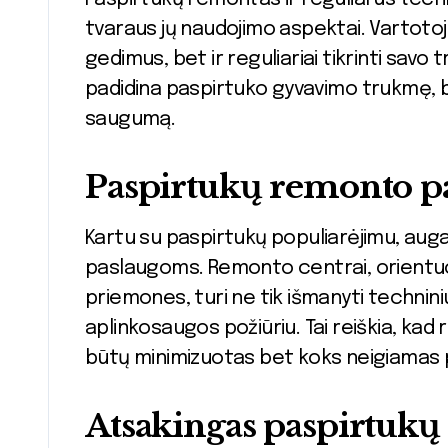
tvaraus jų naudojimo aspektai. Vartotoj
gedimus, bet ir reguliariai tikrinti savo
padidina paspirtuko gyvavimo trukmę, bet
saugumą.
Paspirtukų remonto pa
Kartu su paspirtukų populiarėjimu, aug
paslaugoms. Remonto centrai, orientuot
priemones, turi ne tik išmanyti technini
aplinkosaugos požiūriu. Tai reiškia, kad
būtų minimizuotas bet koks neigiamas po
Atsakingas paspirtukų 