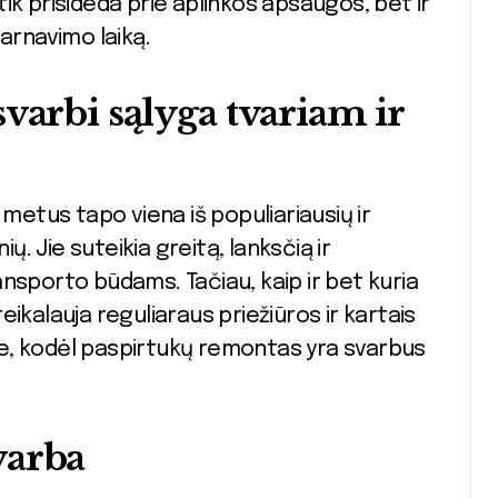
ik prisideda prie aplinkos apsaugos, bet ir
arnavimo laiką.
varbi sąlyga tvariam ir
 metus tapo viena iš populiariausių ir
 Jie suteikia greitą, lanksčią ir
nsporto būdams. Tačiau, kaip ir bet kuria
ikalauja reguliaraus priežiūros ir kartais
e, kodėl paspirtukų remontas yra svarbus
varba