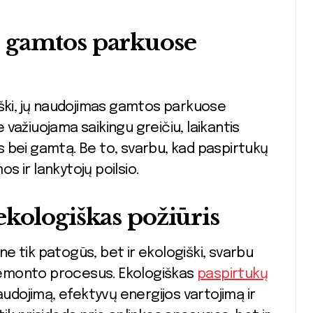
 gamtos parkuose
iški, jų naudojimas gamtos parkuose
važiuojama saikingu greičiu, laikantis
ius bei gamtą. Be to, svarbu, kad paspirtukų
 ir lankytojų poilsio.
ekologiškas požiūris
 ne tik patogūs, bet ir ekologiški, svarbu
r remonto procesus. Ekologiškas
paspirtukų
dojimą, efektyvų energijos vartojimą ir