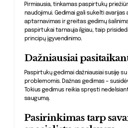
Pirmiausia, tinkamas paspirtukų priežiūr
naudojimui. Gedimai gali sukelti avarijas
aptarnavimas ir greitas gedimų šalinimas
paspirtukai tarnauja ilgiau, taip prisid
principų įgyvendinimo.
Dažniausiai pasitaikan
Paspirtukų gedimai dažniausiai susiję su 
problemomis. Dažnas gedimas – susidėv
Tokius gedimus reikia spręsti nedelsiant
saugumą.
Pasirinkimas tarp sav