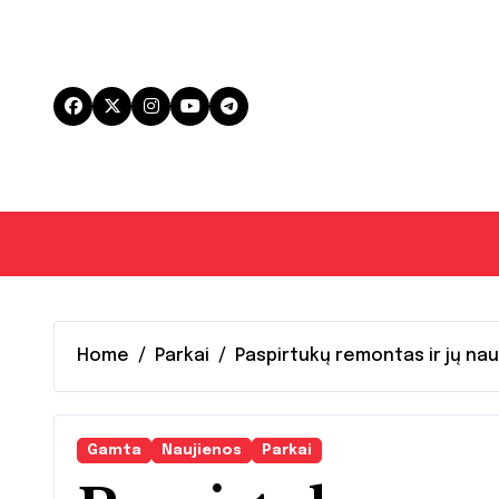
Skip
to
content
Home
Parkai
Paspirtukų remontas ir jų n
Gamta
Naujienos
Parkai