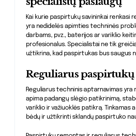
specialistų paslaugų
Kai kurie paspirtukų savininkai renkasi 
yra nedidelės apimties techninės pro
darbams, pvz., baterijos ar variklio kei
profesionalus. Specialistai ne tik greiči
užtikrina, kad paspirtukas bus saugus n
Reguliarus paspirtukų
Reguliarus techninis aptarnavimas yra rak
apima padangų slėgio patikrinimą, stabd
variklio ir važiuoklės patikrą. Tinkama
bėdų ir užtikrinti sklandų paspirtuko na
Paspirtukų remontas ir reguliarus techn