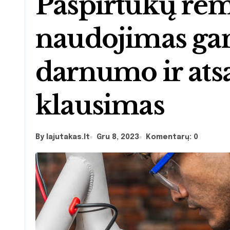
Paspirtukų remo
naudojimas ga
darnumo ir at
klausimas
By lajutakas.lt
Gru 8, 2023
Komentarų: 0