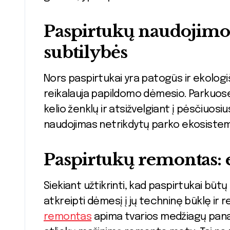
Paspirtukų naudojimo
subtilybės
Nors paspirtukai yra patogūs ir ekolog
reikalauja papildomo dėmesio. Parkuose 
kelio ženklų ir atsižvelgiant į pėsčiuos
naudojimas netrikdytų parko ekosistemos
Paspirtukų remontas: 
Siekiant užtikrinti, kad paspirtukai būtų
atkreipti dėmesį į jų techninę būklę i
remontas
apima tvarios medžiagų panau