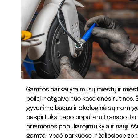
Gamtos parkai yra mūsų miestų ir miestelių žaliosios plaučių oazės, siūlančios
poilsį ir atgaivą nuo kasdienės rutinos.
gyvenimo būdas ir ekologinė sąmoningum
paspirtukai tapo populiaru transporto 
priemonės populiarėjimu kyla ir nauji iššū
gamtai, ypač parkuose ir žaliosiose zo