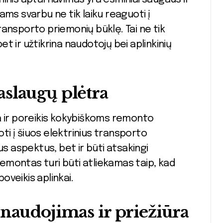
ams svarbu ne tik laiku reaguoti į
 transporto priemonių būklę. Tai ne tik
 ir užtikrina naudotojų bei aplinkinių
slaugų plėtra
a ir poreikis kokybiškoms remonto
i į šiuos elektrinius transporto
us aspektus, bet ir būti atsakingi
 remontas turi būti atliekamas taip, kad
veikis aplinkai.
naudojimas ir priežiūra