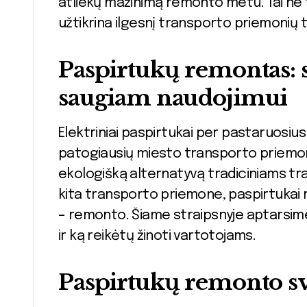
atliekų mažinimą remonto metu. Tai ne t
užtikrina ilgesnį transporto priemonių t
Paspirtukų remontas: s
saugiam naudojimui
Elektriniai paspirtukai per pastaruosius
patogiausių miesto transporto priemonių.
ekologišką alternatyvą tradiciniams tra
kita transporto priemone, paspirtukai re
– remonto. Šiame straipsnyje aptarsim
ir ką reikėtų žinoti vartotojams.
Paspirtukų remonto s