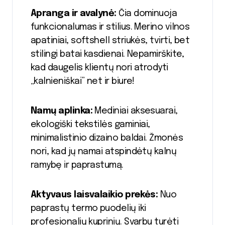
Apranga ir avalynė:
Čia dominuoja
funkcionalumas ir stilius. Merino vilnos
apatiniai, softshell striukės, tvirti, bet
stilingi batai kasdienai. Nepamirškite,
kad daugelis klientų nori atrodyti
„kalnieniškai” net ir biure!
Namų aplinka:
Mediniai aksesuarai,
ekologiški tekstilės gaminiai,
minimalistinio dizaino baldai. Žmonės
nori, kad jų namai atspindėtų kalnų
ramybę ir paprastumą.
Aktyvaus laisvalaikio prekės:
Nuo
paprastų termo puodelių iki
profesionalių kuprinių. Svarbu turėti