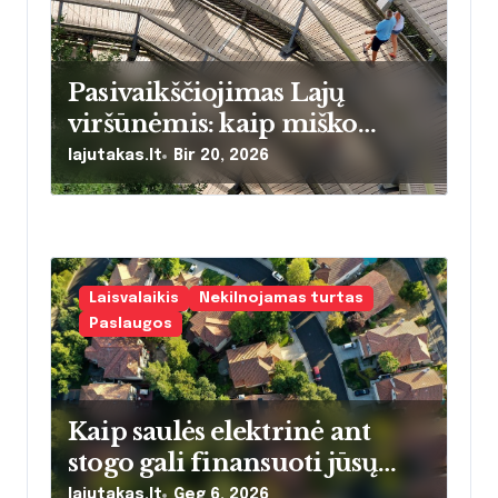
Pasivaikščiojimas Lajų
viršūnėmis: kaip miško
šilumos energija keičia
lajutakas.lt
Bir 20, 2026
namų šildymo įpročius
Lietuvoje
Laisvalaikis
Nekilnojamas turtas
Paslaugos
Kaip saulės elektrinė ant
stogo gali finansuoti jūsų
kelionę į lajų takus: realūs
lajutakas.lt
Geg 6, 2026