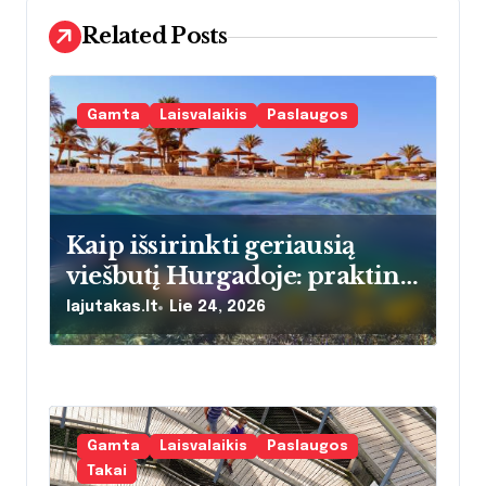
j
Related Posts
a
t
Gamta
Laisvalaikis
Paslaugos
a
r
p
Kaip išsirinkti geriausią
į
viešbutį Hurgadoje: praktinis
vadovas atostogaujančioms
r
lajutakas.lt
Lie 24, 2026
šeimoms
a
š
ų
Gamta
Laisvalaikis
Paslaugos
Takai