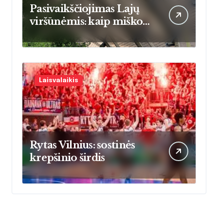
Pasivaikščiojimas Lajų
viršūnėmis: kaip miško
šilumos energija keičia
namų šildymo įpročius
Lietuvoje
Laisvalaikis
Rytas Vilnius: sostinės
krepšinio širdis