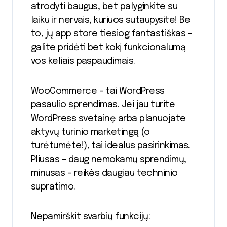
atrodyti baugus, bet palyginkite su
laiku ir nervais, kuriuos sutaupysite! Be
to, jų app store tiesiog fantastiškas –
galite pridėti bet kokį funkcionalumą
vos keliais paspaudimais.
WooCommerce – tai WordPress
pasaulio sprendimas. Jei jau turite
WordPress svetainę arba planuojate
aktyvų turinio marketingą (o
turėtumėte!), tai idealus pasirinkimas.
Pliusas – daug nemokamų sprendimų,
minusas – reikės daugiau techninio
supratimo.
Nepamirškit svarbių funkcijų: