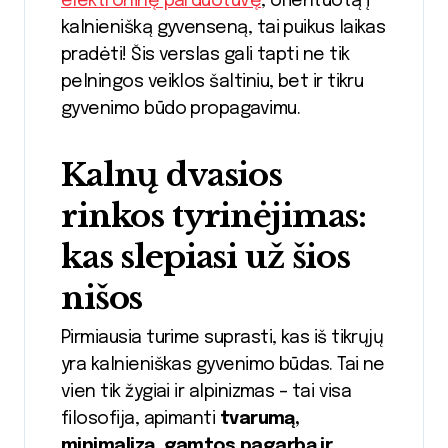
elektroninę parduotuvę
, orientuotą į
kalnienišką gyvenseną, tai puikus laikas
pradėti! Šis verslas gali tapti ne tik
pelningos veiklos šaltiniu, bet ir tikru
gyvenimo būdo propagavimu.
Kalnų dvasios
rinkos tyrinėjimas:
kas slepiasi už šios
nišos
Pirmiausia turime suprasti, kas iš tikrųjų
yra kalnieniškas gyvenimo būdas. Tai ne
vien tik žygiai ir alpinizmas – tai visa
filosofija, apimanti
tvarumą,
minimalizą, gamtos pagarbą ir