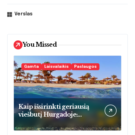
Verslas
You Missed
Gamta
Laisvalaikis
Paslaugos
Kaip išsirinkti geriausią
viešbutį Hurgadoje:
praktinis vadovas
atostogaujančioms