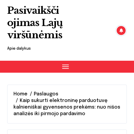
Skip
Pasivaikšči
to
content
ojimas Lajų
viršūnėmis
Apie dalykus
Home
Paslaugos
Kaip sukurti elektroninę parduotuvę
kalnieniškai gyvensenos prekėms: nuo nišos
analizės iki pirmojo pardavimo