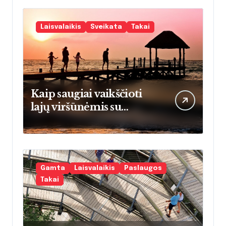
šeimoms
Laisvalaikis
Sveikata
Takai
Kaip saugiai vaikščioti
lajų viršūnėmis su
vaikais: praktinis vadovas
tėvams
pradedantiesiems
Gamta
Laisvalaikis
Paslaugos
Takai