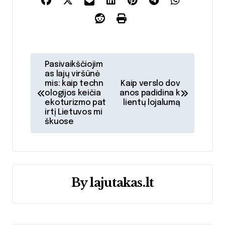
N
Pasivaikščiojim
as lajų viršūnė
a
mis: kaip techn
Kaip verslo dov
ologijos keičia
anos padidina k
v
ekoturizmo pat
lientų lojalumą
irtį Lietuvos mi
i
škuose
g
a
By
lajutakas.lt
c
i