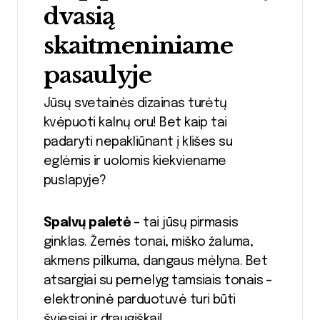
dvasią
skaitmeniniame
pasaulyje
Jūsų svetainės dizainas turėtų
kvėpuoti kalnų oru! Bet kaip tai
padaryti nepakliūnant į klišes su
eglėmis ir uolomis kiekviename
puslapyje?
Spalvų paletė
– tai jūsų pirmasis
ginklas. Žemės tonai, miško žaluma,
akmens pilkuma, dangaus mėlyna. Bet
atsargiai su pernelyg tamsiais tonais –
elektroninė parduotuvė turi būti
šviesiai ir draugiškai!