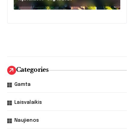
skaičiai ir atsipirkimo laikas
Categories
Gamta
Laisvalaikis
Naujienos