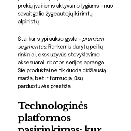
prekių įvairiems aktyvumo lygiams – nuo
savaitgalio žygeautojų iki rimtų
alpinistų.
Štai kur slypi aukso gysla –
premium
segmentas
. Rankomis darytų peilių
rinkiniai, ekskluzyvūs stovyklavimo
aksesuarai, ribotos serijos apranga.
Šie produktai ne tik duoda didžiausią
maržą, bet ir formuoja jūsų
parduotuvės prestižą.
Technologinės
platformos
pasirinkimas: kur