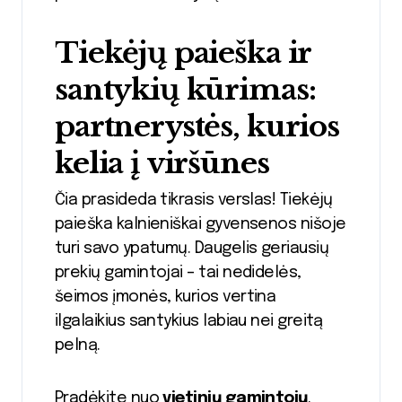
Tiekėjų paieška ir
santykių kūrimas:
partnerystės, kurios
kelia į viršūnes
Čia prasideda tikrasis verslas! Tiekėjų
paieška kalnieniškai gyvensenos nišoje
turi savo ypatumų. Daugelis geriausių
prekių gamintojai – tai nedidelės,
šeimos įmonės, kurios vertina
ilgalaikius santykius labiau nei greitą
pelną.
Pradėkite nuo
vietinių gamintojų
.