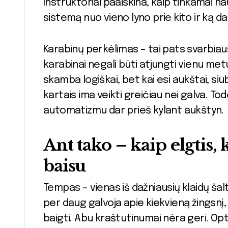
Instruktoriai paaiškina, kaip tinkamai n
sistemą nuo vieno lyno prie kito ir ką daryt
Karabinų perkėlimas – tai pats svarbiaus
karabinai negali būti atjungti vienu metu. 
skamba logiškai, bet kai esi aukštai, siūb
kartais ima veikti greičiau nei galva. Todė
automatizmu dar prieš kylant aukštyn.
Ant tako – kaip elgtis,
baisu
Tempas – vienas iš dažniausių klaidų šalti
per daug galvoja apie kiekvieną žingsnį,
baigti. Abu kraštutinumai nėra geri. Opt