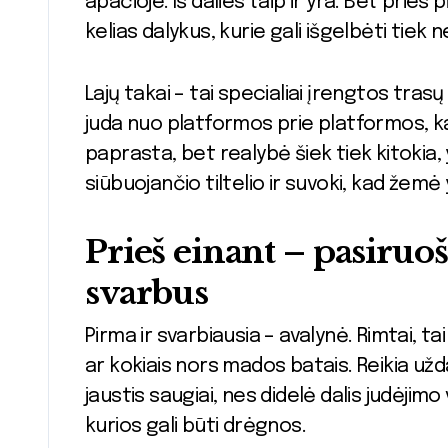
apačioje. Iš dalies taip ir yra. Bet prieš 
kelias dalykus, kurie gali išgelbėti tiek 
Lajų takai – tai specialiai įrengtos tras
juda nuo platformos prie platformos, k
paprasta, bet realybė šiek tiek kitokia, 
siūbuojančio tiltelio ir suvoki, kad žem
Prieš einant – pasiruoš
svarbus
Pirma ir svarbiausia – avalynė. Rimtai, tai
ar kokiais nors mados batais. Reikia užd
jaustis saugiai, nes didelė dalis judėjimo
kurios gali būti drėgnos.