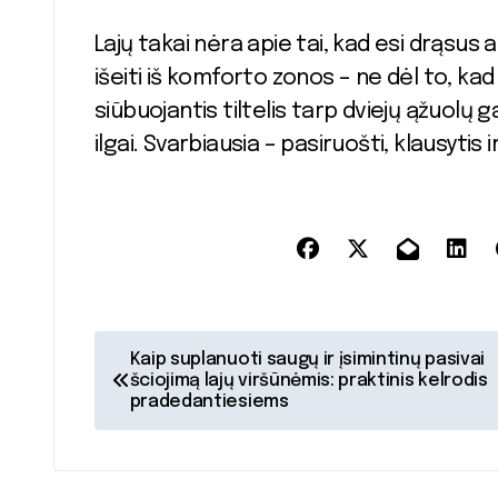
Lajų takai nėra apie tai, kad esi drąsus a
išeiti iš komforto zonos – ne dėl to, kad
siūbuojantis tiltelis tarp dviejų ąžuolų ga
ilgai. Svarbiausia – pasiruošti, klausytis
N
Kaip suplanuoti saugų ir įsimintinų pasivai
šciojimą lajų viršūnėmis: praktinis kelrodis
a
pradedantiesiems
v
i