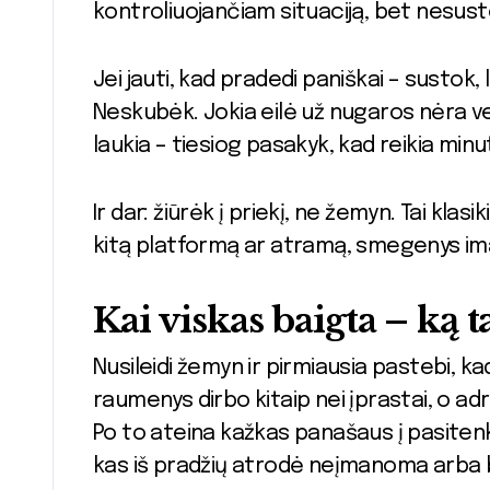
kontroliuojančiam situaciją, bet nesust
Jei jauti, kad pradedi paniškai – sustok, l
Neskubėk. Jokia eilė už nugaros nėra ver
laukia – tiesiog pasakyk, kad reikia mi
Ir dar: žiūrėk į priekį, ne žemyn. Tai klasi
kitą platformą ar atramą, smegenys im
Kai viskas baigta – ką ta
Nusileidi žemyn ir pirmiausia pastebi, ka
raumenys dirbo kitaip nei įprastai, o adre
Po to ateina kažkas panašaus į pasitenk
kas iš pradžių atrodė neįmanoma arba 