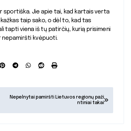
r sportiška. Jie apie tai, kad kartais verta
 kažkas taip sako, o dėl to, kad tas
li tapti viena iš tų patirčių, kurią prisimeni
 ir nepamiršti kvėpuoti.
Nepelnytai pamiršti Lietuvos regionų paži
ntiniai takai