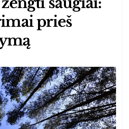
 žengti saugiai:
rimai prieš
kymą