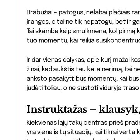
Drabužiai – patogūs, nelabai plačiais ran
įrangos, o tai ne tik nepatogu, bet ir gali
Tai skamba kaip smulkmena, kol pirmą ka
tuo momentu, kai reikia susikoncentruo
Ir dar vienas dalykas, apie kurį mažai ka
žinai, kad aukštis tau kelia nerimą, tai ne
anksto pasakyti: bus momentų, kai bus 
judėti toliau, o ne sustoti viduryje traso 
Instruktažas – klausyk
Kiekvienas lajų takų centras prieš prade
yra viena iš tų situacijų, kai tikrai verta 