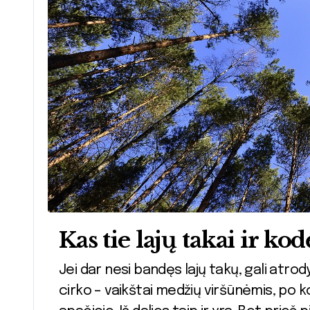
Kas tie lajų takai ir ko
Jei dar nesi bandęs lajų takų, gali atrodyti, kad tai kažkas tarp nuotykių parko ir
cirko – vaikštai medžių viršūnėmis, po k