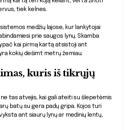
pirmą kartą ten koją keliant, verta žinoti
nervus, tiek kelnes.
ų sistemos medžių lajose, kur lankytojai
abindamiesi prie saugos lynų. Skamba
ypač kai pirmą kartą atsistoji ant
ė yra kokių dešimt metrų žemiau.
imas, kuris iš tikrųjų
 ne tas atvejis, kai gali ateiti su šlepetėmis
arų batų su gera padų gripa. Kojos turi
 vyksta ant siaurų lynų ar medinių lentų,