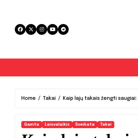
Skip
to
content
Home
Takai
Kaip lajų takais žengti saugiai
Gamta
Laisvalaikis
Sveikata
Takai