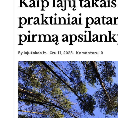
Kaip lajų takais
praktiniai pata
pirmą apsilan
By lajutakas.lt
Gru 11, 2023
Komentarų: 0