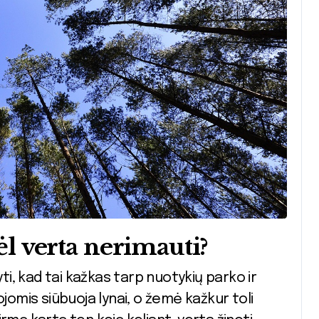
dėl verta nerimauti?
ojomis siūbuoja lynai, o žemė kažkur toli