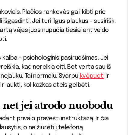
koviais. Plačios rankovės gali kibti prie
 išgąsdinti. Jei turi ilgus plaukus – susirišk.
rtą vėjas juos nupučia tiesiai ant veido
ti.
s kalba – psichologinis pasiruošimas. Jei
reiškia, kad nereikia eiti. Bet verta sau iš
nejauku. Tai normalu. Svarbu
kvėpuoti
ir
ir laukti, kol kažkas ateis gelbėti.
, net jei atrodo nuobodu
dant privalo pravesti instruktažą. Ir čia
klausytis, o ne žiūrėti į telefoną.