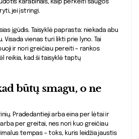
audotis karabinais, kaip perkelti saugos
i, jei įstringi.
ias įgūdis. Taisyklė paprasta: niekada abu
Visada vienas turi likti prie lyno. Tai
uoji ir nori greičiau pereiti – rankos
l reikia, kad ši taisyklė taptų
 kad būtų smagu, o ne
nių. Pradedantieji arba eina per lėtai ir
 arba per greitai, nes nori kuo greičiau
imalus tempas – toks, kuris leidžia jaustis