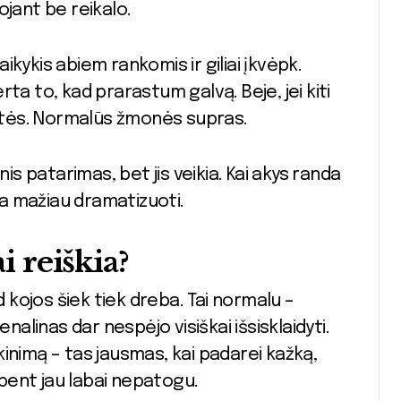
ojant be reikalo.
aikykis abiem rankomis ir giliai įkvėpk.
ta to, kad prarastum galvą. Beje, jei kiti
nutės. Normalūs žmonės supras.
kinis patarimas, bet jis veikia. Kai akys randa
a mažiau dramatizuoti.
i reiškia?
d kojos šiek tiek dreba. Tai normalu –
nalinas dar nespėjo visiškai išsisklaidyti.
inimą – tas jausmas, kai padarei kažką,
bent jau labai nepatogu.