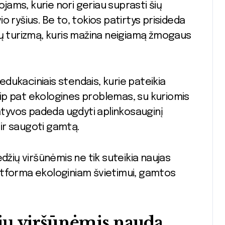
ams, kurie nori geriau suprasti šių
 ryšius. Be to, tokios patirtys prisideda
rų turizmą, kuris mažina neigiamą žmogaus
 edukaciniais stendais, kurie pateikia
taip pat ekologines problemas, su kuriomis
iatyvos padeda ugdyti aplinkosauginį
ir saugoti gamtą.
džių viršūnėmis ne tik suteikia naujas
atforma ekologiniam švietimui, gamtos
ių viršūnėmis nauda