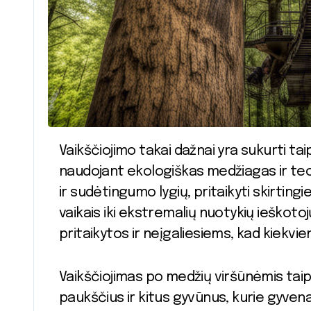
Vaikščiojimo takai dažnai yra sukurti taip, kad būtų kuo mažiau invazyvūs aplinkai,
naudojant ekologiškas medžiagas ir techno
ir sudėtingumo lygių, pritaikyti skirtin
vaikais iki ekstremalių nuotykių ieškoto
pritaikytos ir neįgaliesiems, kad kiekv
Vaikščiojimas po medžių viršūnėmis taip 
paukščius ir kitus gyvūnus, kurie gyven