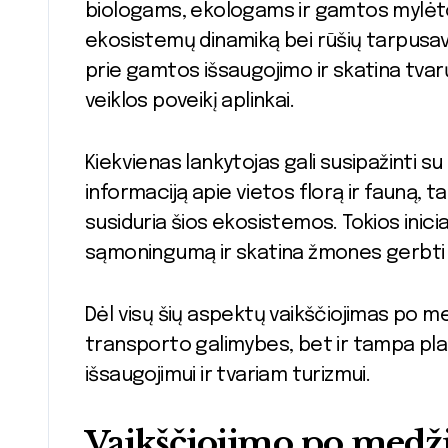
biologams, ekologams ir gamtos mylėtoj
ekosistemų dinamiką bei rūšių tarpusavio
prie gamtos išsaugojimo ir skatina tva
veiklos poveikį aplinkai.
Kiekvienas lankytojas gali susipažinti su
informaciją apie vietos florą ir fauną, 
susiduria šios ekosistemos. Tokios inic
sąmoningumą ir skatina žmones gerbti 
Dėl visų šių aspektų vaikščiojimas po me
transporto galimybes, bet ir tampa pl
išsaugojimui ir tvariam turizmui.
Vaikščiojimo po medž