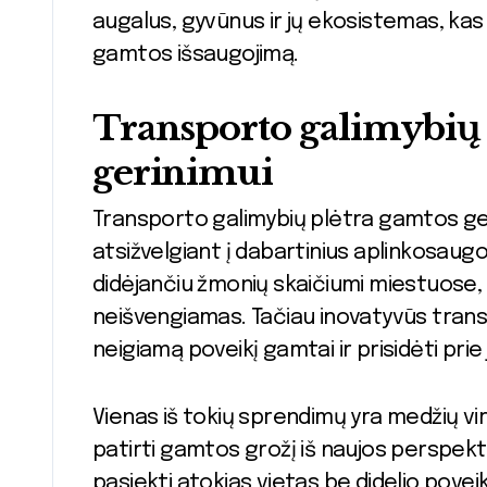
augalus, gyvūnus ir jų ekosistemas, kas
gamtos išsaugojimą.
Transporto galimybių 
gerinimui
Transporto galimybių plėtra gamtos geri
atsižvelgiant į dabartinius aplinkosaugos
didėjančiu žmonių skaičiumi miestuose,
neišvengiamas. Tačiau inovatyvūs trans
neigiamą poveikį gamtai ir prisidėti prie
Vienas iš tokių sprendimų yra medžių vir
patirti gamtos grožį iš naujos perspekt
pasiekti atokias vietas be didelio poveikio