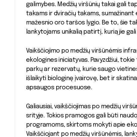
galimybes. Medžių viršūnių takai gali ta
takams ir dviračių takams, sumažinant 
mažesnio oro taršos lygio. Be to, šie ta
lankytojams unikalią patirtį, kurią jie gali 
Vaikščiojimo po medžių viršūnėmis infra
ekologines iniciatyvas. Pavyzdžiui, tokie 
parkų ar rezervatų, kurie saugo vietines
išlaikyti biologinę įvairovę, bet ir ska
apsaugos procesuose.
Galiausiai, vaikščiojimas po medžių viršū
srityje. Tokios pramogos gali būti na
programoms, skirtoms mokyti apie ekolo
Vaikščiojant po medžių viršūnėmis, lankyt