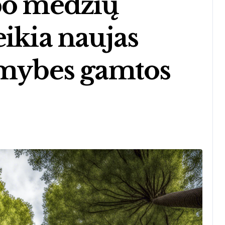
po medžių
ikia naujas
imybes gamtos