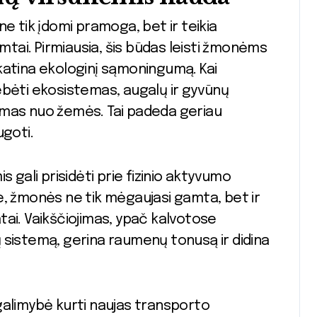
e tik įdomi pramoga, bet ir teikia
ai. Pirmiausia, šis būdas leisti žmonėms
katina ekologinį sąmoningumą. Kai
stebėti ekosistemas, augalų ir gyvūnų
omas nuo žemės. Tai padeda geriau
ugoti.
 gali prisidėti prie fizinio aktyvumo
e, žmonės ne tik mėgaujasi gamta, bet ir
katai. Vaikščiojimas, ypač kalvotose
ių sistemą, gerina raumenų tonusą ir didina
galimybė kurti naujas transporto