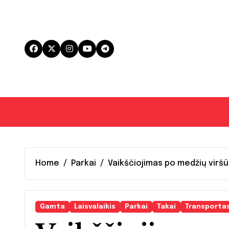
Skip
to
content
Home
Parkai
Vaikščiojimas po medžių virš
Gamta
Laisvalaikis
Parkai
Takai
Transporta