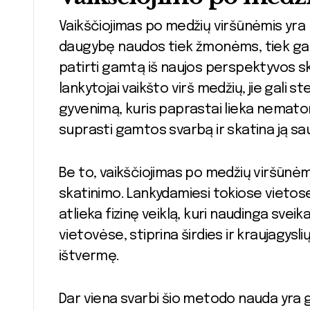
Vaikščiojimas po medžių viršūnėmis yra n
daugybę naudos tiek žmonėms, tiek gamt
patirti gamtą iš naujos perspektyvos s
lankytojai vaikšto virš medžių, jie gali 
gyvenimą, kuris paprastai lieka nemat
suprasti gamtos svarbą ir skatina ją sa
Be to, vaikščiojimas po medžių viršūnėmis
skatinimo. Lankydamiesi tokiose vietos
atlieka fizinę veiklą, kuri naudinga svei
vietovėse, stiprina širdies ir kraujagysl
ištvermę.
Dar viena svarbi šio metodo nauda yra 