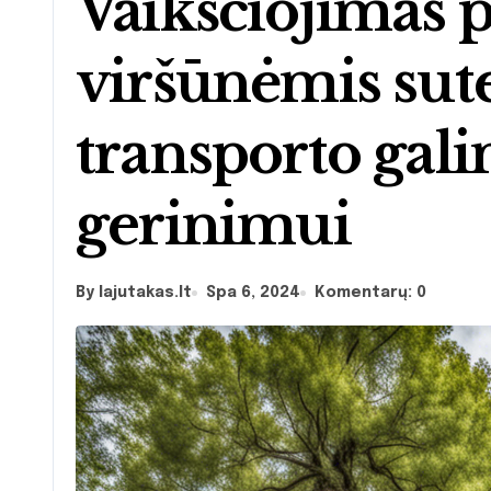
Vaikščiojimas 
viršūnėmis sute
transporto gal
gerinimui
By lajutakas.lt
Spa 6, 2024
Komentarų: 0