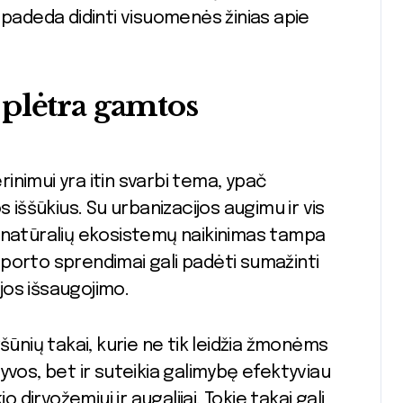
 padeda didinti visuomenės žinias apie
plėtra gamtos
nimui yra itin svarbi tema, ypač
 iššūkius. Su urbanizacijos augimu ir vis
 natūralių ekosistemų naikinimas tampa
porto sprendimai gali padėti sumažinti
 jos išsaugojimo.
šūnių takai, kurie ne tik leidžia žmonėms
yvos, bet ir suteikia galimybę efektyviau
 dirvožemiui ir augalijai. Tokie takai gali