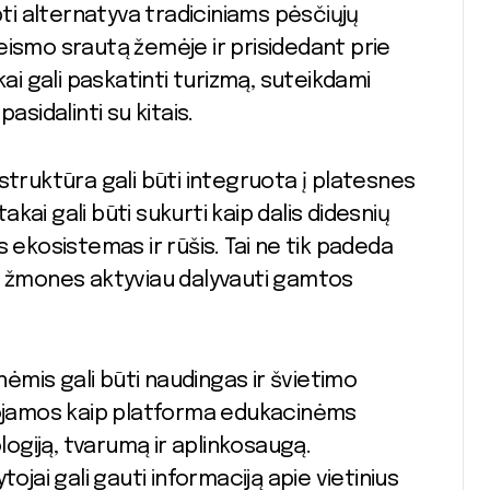
pti alternatyva tradiciniams pėsčiųjų
eismo srautą žemėje ir prisidedant prie
kai gali paskatinti turizmą, suteikdami
pasidalinti su kitais.
struktūra gali būti integruota į platesnes
takai gali būti sukurti kaip dalis didesnių
 ekosistemas ir rūšis. Tai ne tik padeda
tina žmones aktyviau dalyvauti gamtos
nėmis gali būti naudingas ir švietimo
udojamos kaip platforma edukacinėms
giją, tvarumą ir aplinkosaugą.
ojai gali gauti informaciją apie vietinius